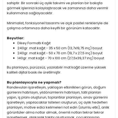
sahiptir. Bir sonraki üç aylık takvimi ve planları bir bakışta
görmek işlerinizi kolaylaştıracak ve zamanınızı daha verimli
kullanmanızı sağlayacaktır.
Minimalist, fonksiyonel tasarımı ve açık pastel renkleriyle de
çalışma ortamınıza daha keyifli bir görünüm katacaktır.
Boyutlar:
Dikey Formatlı Kağıt
240gr. mat kağıt - 35 x 50 cm (13,7x19,75 inç) boyut
240gr. mat kağıt - 50 x 70 cm (19,7 x 27,5 inç) boyut
140gr. mat kağıt - 70 x 100 cm (27,5x39,37 inç) boyut
Bu planlayıcı, pürüzsüz, yazılabilir mat kağıt üzerine yüksek
kaliteli dijital baskı ile üretilmiştir.
Bu planlayıcıyla ne yapmalı?
Randevuları işaretleyin, yaklaşan etkinlikleri görün, doğum
günlerini hatırlayın, yıldönümlerini hatırlayın, tatil planları
yapın, iş planı oluşturun, toplantılar planlayın, sınav günlerini
işaretleyin, yapılacaklar listeleri oluşturun, üç aylık hedefleri
planlayın, motive edici kelimeleri not edin (olumlu etki), anlık
görüntüler alma notlar almak, önemli notları tekrar tekrar
işaretlemek, alışkanlık takibi oluşturmak, çocuklarınızın