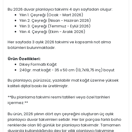
Bu 2026 duvar planlayıcı takvimi 4 ayrı sayfadan oluşur:
Yılın 1. Çeyreği (Ocak - Mart 2026)
Yılın 2. Çeyreği (Nisan - Haziran 2026)
Yılın 3. Çeyreği (Temmuz - Eylül 2026)
Yılın 4. Çeyreği (Ekim - Aralık 2026)
Her sayfada 3 aylık 2026 takvimi ve kapsamlı not alma
bölümleri bulunmaktadır.
Ürün Özellikleri:
Dikey Formatlı Kağıt
240gr. mat kağıt - 35 x 50 cm (13,7x19,75 inç) boyut
Bu planlayıcı, pürüzsüz, yazılabilir mat kağıt üzerine yüksek
kaliteli dijital baskı ile üretilmiştir.
**Bu planlama takvimi resmi tatilleri veya özel tarihleri
içermez.**
Bu ürün, 2026 yılının dört ayrı çeyreğini oluşturan üç aylık
planlayıcı duvar takvimleri setidir. Her bir parçası farklı boho
renklerde olan 90 günlük bir planlayıcı takvimdir. Tamamen
duvarda kullanıldığında dev bir yıllık planlayıcı takvimine