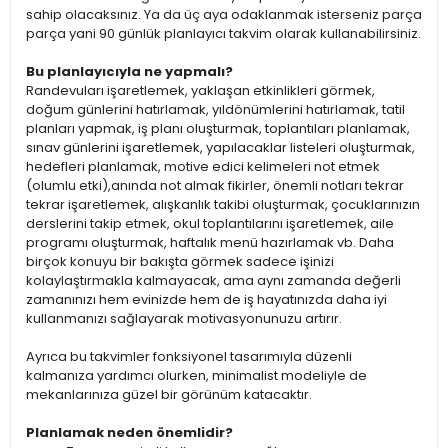
sahip olacaksınız. Ya da üç aya odaklanmak isterseniz parça
parça yani 90 günlük planlayıcı takvim olarak kullanabilirsiniz.
Bu planlayıcıyla ne yapmalı?
Randevuları işaretlemek, yaklaşan etkinlikleri görmek,
doğum günlerini hatırlamak, yıldönümlerini hatırlamak, tatil
planları yapmak, iş planı oluşturmak, toplantıları planlamak,
sınav günlerini işaretlemek, yapılacaklar listeleri oluşturmak,
hedefleri planlamak, motive edici kelimeleri not etmek
(olumlu etki),anında not almak fikirler, önemli notları tekrar
tekrar işaretlemek, alışkanlık takibi oluşturmak, çocuklarınızın
derslerini takip etmek, okul toplantılarını işaretlemek, aile
programı oluşturmak, haftalık menü hazırlamak vb. Daha
birçok konuyu bir bakışta görmek sadece işinizi
kolaylaştırmakla kalmayacak, ama aynı zamanda değerli
zamanınızı hem evinizde hem de iş hayatınızda daha iyi
kullanmanızı sağlayarak motivasyonunuzu artırır.
Ayrıca bu takvimler fonksiyonel tasarımıyla düzenli
kalmanıza yardımcı olurken, minimalist modeliyle de
mekanlarınıza güzel bir görünüm katacaktır.
Planlamak neden önemlidir?