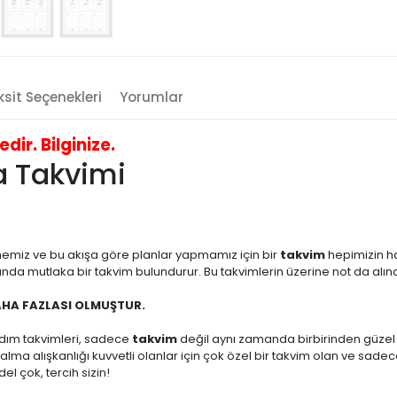
sit Seçenekleri
Yorumlar
ir. Bilginize.
a Takvimi
emiz ve bu akışa göre planlar yapmamız için bir
takvim
hepimizin h
da mutlaka bir takvim bulundurur. Bu takvimlerin üzerine not da alınab
AHA FAZLASI OLMUŞTUR.
ldım takvimleri, sadece
takvim
değil aynı zamanda birbirinden güzel ta
ot alma alışkanlığı kuvvetli olanlar için çok özel bir takvim olan ve s
l çok, tercih sizin!