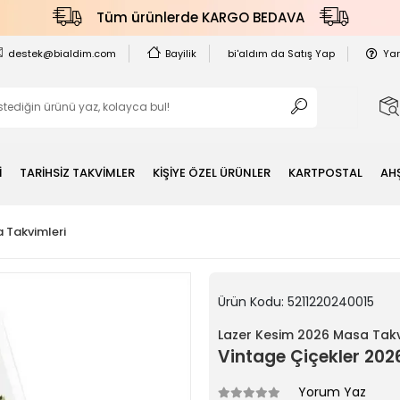
Tüm ürünlerde KARGO BEDAVA
destek@bialdim.com
Bayilik
bi'aldım da Satış Yap
Ya
İ
TARİHSİZ TAKVİMLER
KİŞİYE ÖZEL ÜRÜNLER
KARTPOSTAL
AH
 Takvimleri
Ürün Kodu:
5211220240015
Lazer Kesim 2026 Masa Takv
Vintage Çiçekler 20
Yorum Yaz