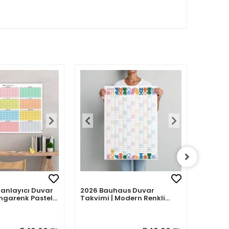
Planlayıcı Duvar
2026 Bauhaus Duvar
2026 A
ngarenk Pastel
Takvimi | Modern Renkli
– Porte
Minimal Yıllık Planlayıcı
| Sulu
Desenle