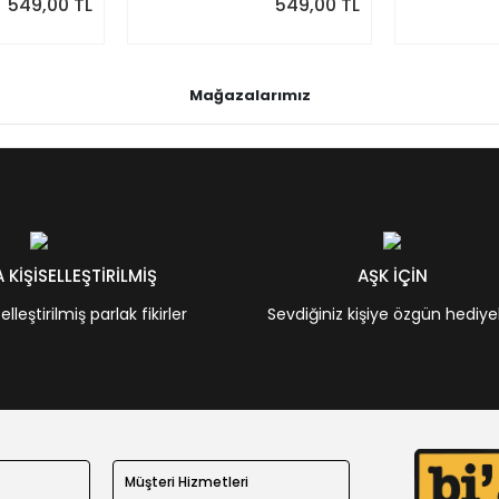
549,00 TL
549,00 TL
Mağazalarımız
KİŞİSELLEŞTİRİLMİŞ
AŞK İÇİN
leştirilmiş parlak fikirler
Sevdiğiniz kişiye özgün hediye
Müşteri Hizmetleri