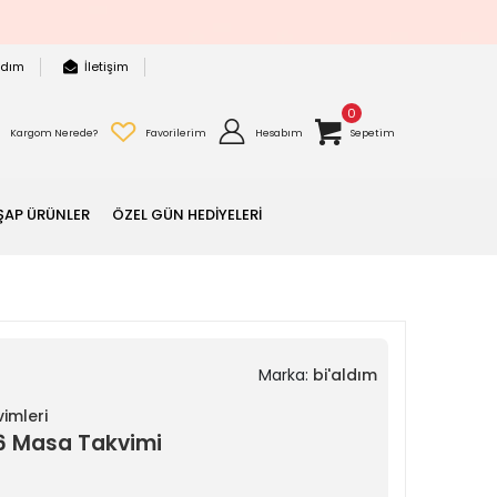
rdım
İletişim
0
Kargom Nerede?
Favorilerim
Hesabım
Sepetim
ŞAP ÜRÜNLER
ÖZEL GÜN HEDİYELERİ
Marka:
bi'aldım
imleri
26 Masa Takvimi