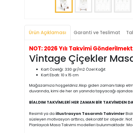
Ürün Açıklaması
Garanti ve Teslimat
Tak
NOT: 2026 Yılı Takvimi Gönderilmekted
Vintage Çiçekler Mas
Kart Özeliği: 330 gr/m2 Özel Kağıt
Kart Ebatı: 10 x 15 cm
Mağazamıza hoşgeldiniz.Akıp giden zamanı takip etm
duvarında, kimi de her an yanında taşıyacağı ajandasın
BİALDIM TAKVİMLERİ HER ZAMAN BİR TAKVİMDEN D
Resimli ya da
illustrasyon Tasarımlı Takvimler
Bia
süsleyen motivasyon arttırıcı, dekoratif bir objedir. N
Planlayıcılı Masa Takvimi modelleri bulunmaktadır. Mode