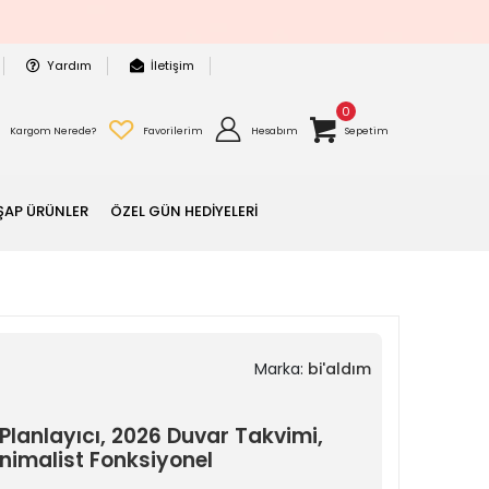
Yardım
İletişim
0
Kargom Nerede?
Favorilerim
Hesabım
Sepetim
ŞAP ÜRÜNLER
ÖZEL GÜN HEDİYELERİ
Marka:
bi'aldım
ık Planlayıcı, 2026 Duvar Takvimi,
nimalist Fonksiyonel