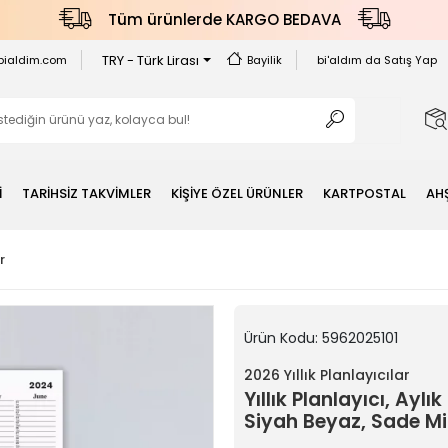
Tüm ürünlerde KARGO BEDAVA
TRY - Türk Lirası
bialdim.com
Bayilik
bi'aldım da Satış Yap
İ
TARİHSİZ TAKVİMLER
KİŞİYE ÖZEL ÜRÜNLER
KARTPOSTAL
AH
r
Ürün Kodu:
5962025101
2026 Yıllık Planlayıcılar
Yıllık Planlayıcı, Ayl
Siyah Beyaz, Sade Mi