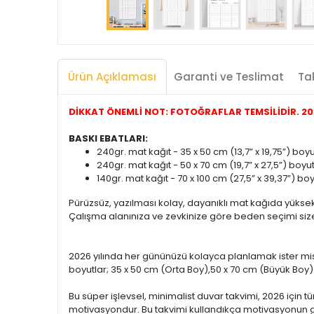
Ürün Açıklaması
Garanti ve Teslimat
Tak
DİKKAT ÖNEMLİ NOT: FOTOĞRAFLAR TEMSİLİDİR. 2026
BASKI EBATLARI:
240gr. mat kağıt - 35 x 50 cm (13,7” x 19,75”) bo
240gr. mat kağıt - 50 x 70 cm (19,7” x 27,5”) boyu
140gr. mat kağıt - 70 x 100 cm (27,5” x 39,37”) b
Pürüzsüz, yazılması kolay, dayanıklı mat kağıda yüksek 
Çalışma alanınıza ve zevkinize göre beden seçimi size k
2026 yılında her gününüzü kolayca planlamak ister misi
boyutlar; 35 x 50 cm (Orta Boy),50 x 70 cm (Büyük Boy)
Bu süper işlevsel, minimalist duvar takvimi, 2026 için 
motivasyondur. Bu takvimi kullandıkça motivasyonun 