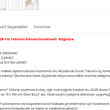
sit Seçenekleri
Yorumlar
 Yılı Takvimi Gönderilmektedir. Bilginize.
yut (MEDIUM)
t (LARGE)
oyut (EXTRA LARGE)
kaliteli dijital baskıyla hazırlanan bu Akademik Duvar Takvimi üç fark
almış! (Bunlardan farklı ölçülerde istiyorsanız lütfen bizimle iletişim
niz? Üstüne yazılması kolay, ağır mat kağıda basılan bu 2026 duvar tak
 ve 70 x 100 cm (Dev Boy)’ dur. Ebat seçimi çalışma alanınızın uygunluğ
tüm planlarınızı ve başarılarınızı bir bakışta görebilmeniz için tasarla
gücünü hissedecek ve daha iyi odaklanacaksınız!