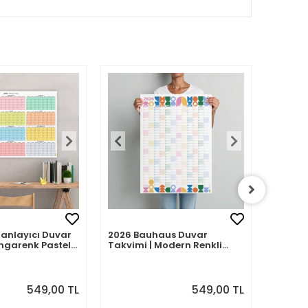
Planlayıcı Duvar
2026 Bauhaus Duvar
2026 A
ngarenk Pastel
Takvimi | Modern Renkli
– Porte
Minimal Yıllık Planlayıcı
| Sulu
Desenle
549,00 TL
549,00 TL