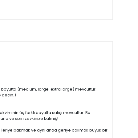
lı boyutta (medium, large, extra large) mevcuttur.
e geçin.)
viminin üç farklı boyutta satışı mevcuttur. Bu
una ve sizin zevkinize kalmış!
ndı. İleriye bakmak ve aynı anda geriye bakmak büyük bir