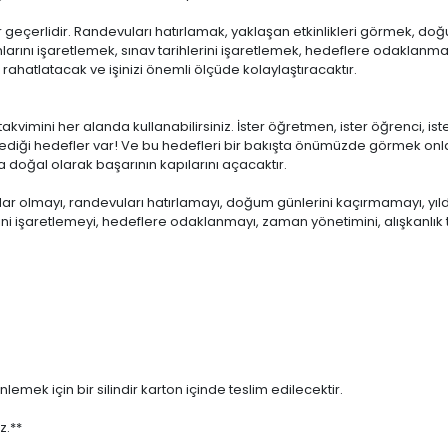
 geçerlidir. Randevuları hatırlamak, yaklaşan etkinlikleri görmek, do
nlarını işaretlemek, sınav tarihlerini işaretlemek, hedeflere odaklanmak
i rahatlatacak ve işinizi önemli ölçüde kolaylaştıracaktır.
akvimini her alanda kullanabilirsiniz. İster öğretmen, ister öğrenci, ister
ediği hedefler var! Ve bu hedefleri bir bakışta önümüzde görmek onlar
 doğal olarak başarının kapılarını açacaktır.
ar olmayı, randevuları hatırlamayı, doğum günlerini kaçırmamayı, yıldönü
erini işaretlemeyi, hedeflere odaklanmayı, zaman yönetimini, alışkanlık t
emek için bir silindir karton içinde teslim edilecektir.
z.**