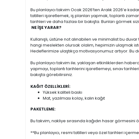
Bu planlayıcı takvim Ocak 2026’ten Aralık 2026’e kadar
tatilleri işaretlemek, iş planları yapmak, toplantı zama
tarihleri ve daha fazlası bir bakışta. Bunları görmek siz
NE İŞE YARAR?
Kullanışlı, üstüne not alınabilen ve minimalist bu duvar t
hangi meslekten olursak olalım, hepimizin ulaşmak ist
Hedeflerimize ulaştıkça motivasyonumuz artıyor. Bu da
Bu planlayıcı takvim ile; yaklaşan etkinliklerden haberd
yapmayı, toplantı tarihlerini işaretlemeyi, sınav tarihl
bakışta görebilirsiniz.
KAĞIT ÖZELLİKLERİ:
Yüksek kaliteli baskı
Mat, yazılması kolay, kalın kağıt
PAKETLEME:
Bu takvim, nakliye sırasında kağıdın hasar görmesini önl
**Bu planlayıcı, resmi tatilleri veya özel tarihleri içerme