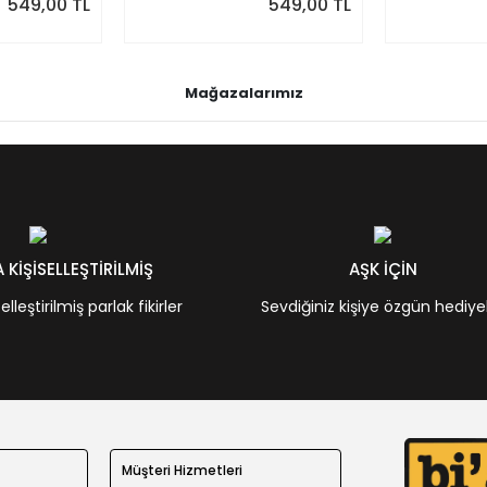
549,00 TL
549,00 TL
Mağazalarımız
KİŞİSELLEŞTİRİLMİŞ
AŞK İÇİN
leştirilmiş parlak fikirler
Sevdiğiniz kişiye özgün hediye
Müşteri Hizmetleri