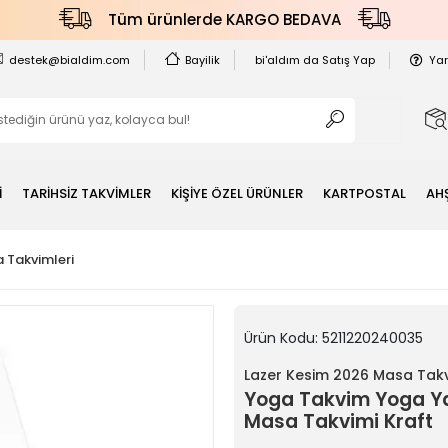
Tüm ürünlerde KARGO BEDAVA
destek@bialdim.com
Bayilik
bi'aldım da Satış Yap
Ya
İ
TARİHSİZ TAKVİMLER
KİŞİYE ÖZEL ÜRÜNLER
KARTPOSTAL
AH
 Takvimleri
Ürün Kodu:
5211220240035
Lazer Kesim 2026 Masa Takv
Yoga Takvim Yoga Yap
Masa Takvimi Kraft