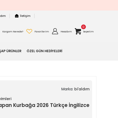
rdım
İletişim
0
Kargom Nerede?
Favorilerim
Hesabım
Sepetim
ŞAP ÜRÜNLER
ÖZEL GÜN HEDİYELERİ
Marka:
bi'aldım
imleri
an Kurbağa 2026 Türkçe İngilizce