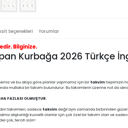
sit Seçenekleri
Yorumlar
ir. Bilginize.
an Kurbağa 2026 Türkçe İn
emiz ve bu akışa göre planlar yapmamız için bir
takvim
hepimizin h
da mutlaka bir takvim bulundurur. Bu takvimlerin üzerine not da alınab
AHA FAZLASI OLMUŞTUR.
ldım takvimleri, sadece
takvim
değil aynı zamanda birbirinden güzel ta
ot alma alışkanlığı kuvvetli olanlar için çok özel bir takvim olan ve s
l çok, tercih sizin!