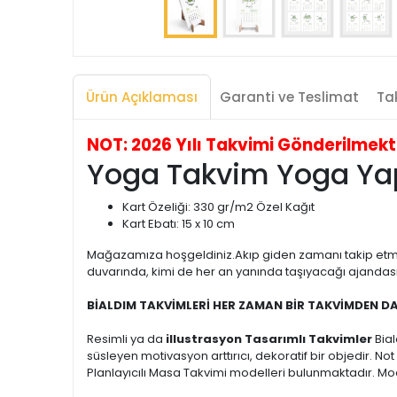
Ürün Açıklaması
Garanti ve Teslimat
Tak
NOT: 2026 Yılı Takvimi Gönderilmekted
Yoga Takvim Yoga Yap
Kart Özeliği: 330 gr/m2 Özel Kağıt
Kart Ebatı: 15 x 10 cm
Mağazamıza hoşgeldiniz.Akıp giden zamanı takip etm
duvarında, kimi de her an yanında taşıyacağı ajandasın
BİALDIM TAKVİMLERİ HER ZAMAN BİR TAKVİMDEN D
Resimli ya da
illustrasyon Tasarımlı Takvimler
Bia
süsleyen motivasyon arttırıcı, dekoratif bir objedir. N
Planlayıcılı Masa Takvimi modelleri bulunmaktadır. Mode