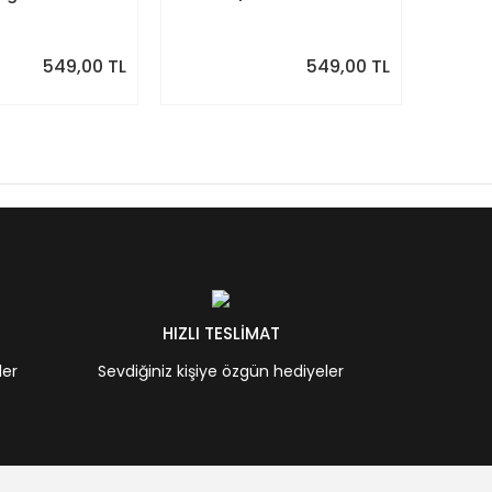
Minimal Yıllık Planlayıcı
| Sulu
Desenle
549,00 TL
549,00 TL
HIZLI TESLİMAT
ler
Sevdiğiniz kişiye özgün hediyeler