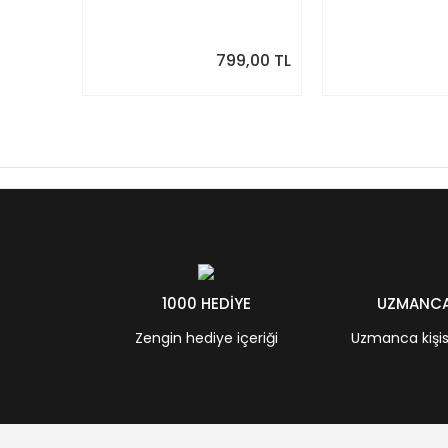
Takvim. Sonraki Ay
Modern Yıllık T
Önizlemeli
799,00 TL
1000 HEDİYE
UZMANCA 
Zengin hediye içeriği
Uzmanca kişisel