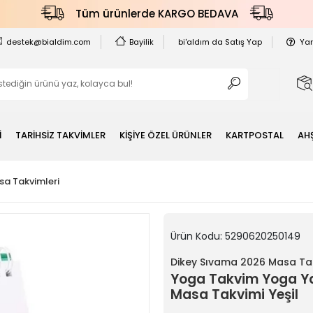
Tüm ürünlerde KARGO BEDAVA
destek@bialdim.com
Bayilik
bi'aldım da Satış Yap
Ya
İ
TARİHSİZ TAKVİMLER
KİŞİYE ÖZEL ÜRÜNLER
KARTPOSTAL
AH
a Takvimleri
Ürün Kodu:
5290620250149
Dikey Sıvama 2026 Masa Tak
Yoga Takvim Yoga Yap
Masa Takvimi Yeşil