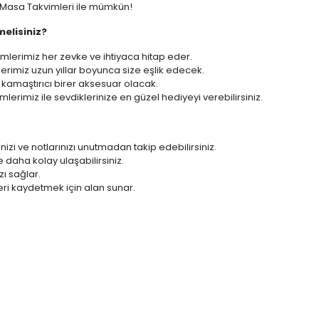
ı Masa Takvimleri ile mümkün!
melisiniz?
mlerimiz her zevke ve ihtiyaca hitap eder.
erimiz uzun yıllar boyunca size eşlik edecek.
kamaştırıcı birer aksesuar olacak.
lerimiz ile sevdiklerinize en güzel hediyeyi verebilirsiniz.
enizi ve notlarınızı unutmadan takip edebilirsiniz.
 daha kolay ulaşabilirsiniz.
zı sağlar.
zleri kaydetmek için alan sunar.