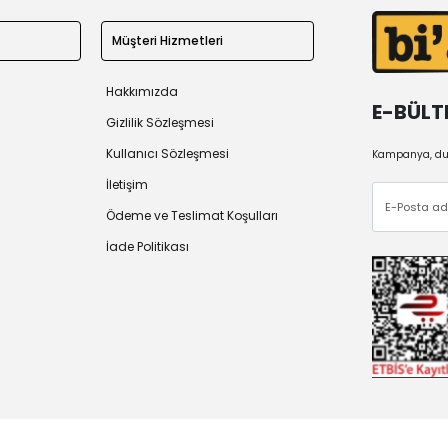
Müşteri Hizmetleri
Hakkımızda
E-BÜLT
Gizlilik Sözleşmesi
Kullanıcı Sözleşmesi
Kampanya, duy
İletişim
Ödeme ve Teslimat Koşulları
İade Politikası
 2026
Tüm Hakları Saklıdır