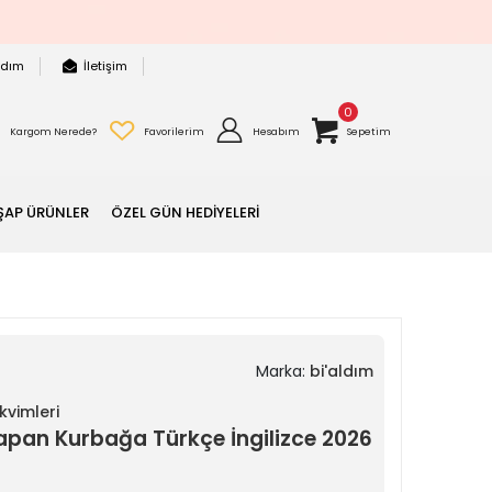
rdım
İletişim
0
Kargom Nerede?
Favorilerim
Hesabım
Sepetim
ŞAP ÜRÜNLER
ÖZEL GÜN HEDİYELERİ
Marka:
bi'aldım
vimleri
an Kurbağa Türkçe İngilizce 2026