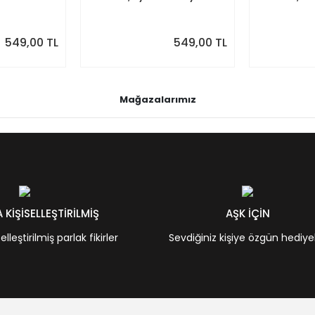
akvim
Takvim, Pastel Renkler
Renkler
549,00 TL
549,00 TL
Mağazalarımız
KİŞİSELLEŞTİRİLMİŞ
AŞK İÇİN
leştirilmiş parlak fikirler
Sevdiğiniz kişiye özgün hediye