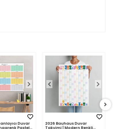
Planlayıcı Duvar
2026 Bauhaus Duvar
2026 A
ngarenk Pastel
Takvimi | Modern Renkli
– Porte