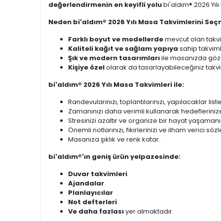
değerlendirmenin en keyifli yolu
bi'aldım® 2026 Yıl
Neden bi'aldım® 2026 Yılı Masa Takvimlerini Seç
Farklı boyut ve modellerde
mevcut olan takvi
Kaliteli kağıt ve sağlam yapıya
sahip takviml
Şık ve modern tasarımları
ile masanızda göz 
Kişiye özel
olarak da tasarlayabileceğiniz takvim
bi'aldım® 2026 Yılı Masa Takvimleri ile:
Randevularınızı, toplantılarınızı, yapılacaklar list
Zamanınızı daha verimli kullanarak hedeflerinize
Stresinizi azaltır ve organize bir hayat yaşamanı
Önemli notlarınızı, fikirlerinizi ve ilham verici sö
Masanıza şıklık ve renk katar.
bi'aldım®'ın geniş ürün yelpazesinde:
Duvar takvimleri
Ajandalar
Planlayıcılar
Not defterleri
Ve daha fazlası
yer almaktadır.