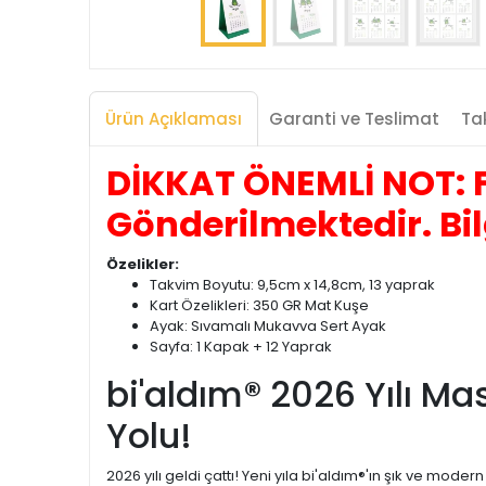
Ürün Açıklaması
Garanti ve Teslimat
Tak
DİKKAT ÖNEMLİ NOT: F
Gönderilmektedir. Bil
Özelikler:
Takvim Boyutu: 9,5cm x 14,8cm, 13 yaprak
Kart Özelikleri: 350 GR Mat Kuşe
Ayak: Sıvamalı Mukavva Sert Ayak
Sayfa: 1 Kapak + 12 Yaprak
bi'aldım® 2026 Yılı Ma
Yolu!
2026 yılı geldi çattı! Yeni yıla bi'aldım®'ın şık ve mod