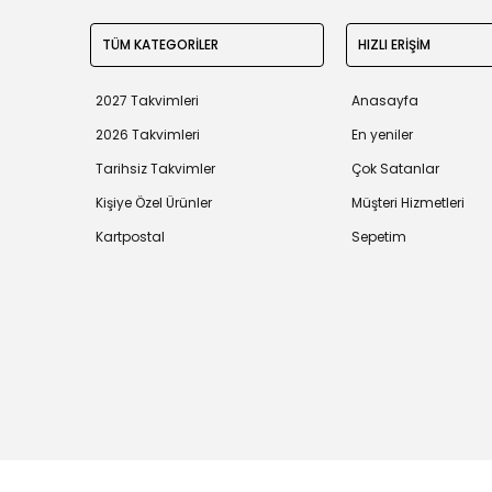
TÜM KATEGORİLER
HIZLI ERİŞİM
2027 Takvimleri
Anasayfa
2026 Takvimleri
En yeniler
Tarihsiz Takvimler
Çok Satanlar
Kişiye Özel Ürünler
Müşteri Hizmetleri
Kartpostal
Sepetim
Tüm bilgileriniz 256bit SSL Sertifikası ile korunmaktadır.
©